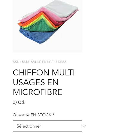
SKU : 531616BLUE PK LGE: 513333
CHIFFON MULTI
USAGES EN
MICROFIBRE
Prix
0,00 $
Quantité EN STOCK
*