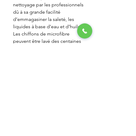
nettoyage par les professionnels
dû à sa grande facilité
d’emmagasiner la saleté, les
liquides à base d’eau et d’huile.
Les chiffons de microfibre
peuvent être lavé des centaines
de fois, mais les assouplissants
et javellisant sont à éviter.
LA GESTION ÉLITE
ENTRETIEN MÉNAGER
250 RUE INDUSTRIELLE,
LOCAL 15
SAINT-ROCH DE L'ACHIGAN, QC J0K 3H0