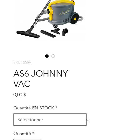
SKU : 256H
AS6 JOHNNY
VAC
Prix
0,00 $
Quantité EN STOCK
*
Quantité
*