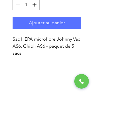
Ajouter au panier
Sac HEPA microfibre Johnny Vac
AS6, Ghibli AS6 - paquet de 5
sacs
LA GESTION ÉLITE
ENTRETIEN MÉNAGER
250 RUE INDUSTRIELLE,
LOCAL 15