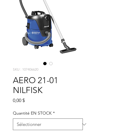
SKU : 107406620
AERO 21-01
NILFISK
Prix
0,00 $
Quantité EN STOCK
*